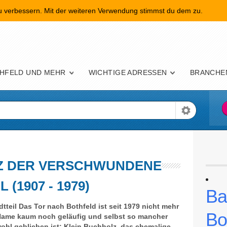
zu verbessern. Mit der weiteren Verwendung stimmst du dem zu.
nü
HFELD UND MEHR
WICHTIGE ADRESSEN
BRANCHE
Z DER VERSCHWUNDENE
 (1907 - 1979)
Ba
teil Das Tor nach Bothfeld ist seit 1979 nicht mehr
Bo
 Name kaum noch geläufig und selbst so mancher
ohl geblieben ist: Klein Buchholz, das ehemalige