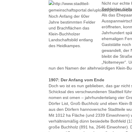
Nicht nur echte
Bothfelder dürf
Als das Ehepaar
Noch Anfang der 60er
Ausspannwirtsch
Jahre bestimmten Felder
eröffneten, kon
und Brachflächen das
Jahrhundert spät
Klein-Buchholzer
ehemaligen Fern
Landschaftsbild entlang
Gaststätte noch
des Heidkampes.
gewandelt, der N
bleibt die Stra
„Noltemeyer“. U
nun den Namen der altehrwürdigen Klein-Buch
1907: Der Anfang vom Ende
Doch wo ist es nun geblieben, das gar nicht
Schicksal des verschwundenen Stadtteil führ
nomen est omen – jahrhundertelang vier Gre
Dörfer List, Groß-Buchholz und eben Klein-
aus den Dörfern hannoversche Stadtteile wu
Mit 1012 ha Fläche (und 2339 Einwohnern) w
verhältnismäßig dünn besiedelte Bothfeld (1
große Buchholz (891 ha, 2646 Einwohner). 