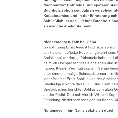
Nachbardorf Bothfelds und späterer Stadt
Buchholz schon seit Jahren verschwund
Katasteramtes und in der Erinnerung echt
Schließlich ist das „kleine“ Buchholz n
so manche Anekdote rankt.
Niedersachsen-Talk bei Geha
So soll König Ernst August höchstpersönlich
am Heidkampe/Ecke Podbi eingekehrt sein. U
Antialkoholiker dort gefrühstückt habe, soll d
heimlich Hochprozentiges eingeladen und i
haben. Kleiner Wermutstropfen: Genau diese
über eine ehemalige Schnapsbrennerei in G
jedenfalls hat Ernst Bohlius von der Arbeits
Stadtteilgeschichte des FZH Lister Turm h
Unglaubliches berichtet Bohlius vom alten
an der Podbi: Dort soll Hinrich-Wilhelm Kop
Gründung Niedersachsens geführt haben. Kl
Noltemeyer – ein Name setzt sich durch