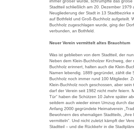
immer größer wurde, schrumpfte das große K
Stadtteil schließlich am 20. Dezember 1979 
Neugliederung der Stadt in 13 Stadtbezirke
auf Bothfeld und Groß-Buchholz aufgeteilt
Buchholz zugeschlagen wurde, ging der Dorfk
verbunden, an Bothfeld.
Neuer Verein vermittelt altes Brauchtum
Was ist geblieben von dem Stadtteil, der nun
Neben dem Klein-Buchholzer Kirchweg, der n
Buchholz erinnert, halten auch die Klein-Bu
Namen lebendig. 1889 gegründet, zählt die S
Buchholz noch immer rund 100 Mitglieder. Z
Klein-Buchholz noch geschossen, aber sein t
darf der Verein seit 1982 nicht mehr feiern. 
Tür“ haben die Schützen 10 Jahre später abe
seitdem auch wieder einen Umzug durch das e
Anfang 2000 gegründete Heimatverein „Tradi
Bewohnern des ehemaligen Stadtteils, „ihre 
vermitteln“. Und nicht zuletzt kämpft der Ve
Stadtteil – und die Rückkehr in die Stadtplä