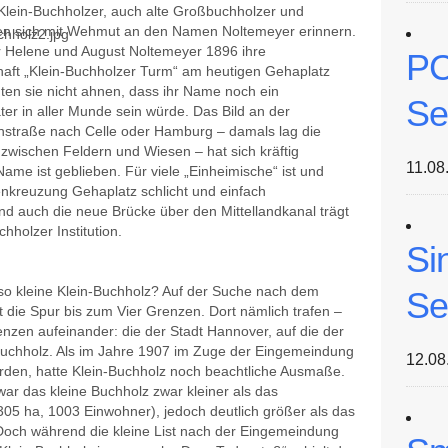
 Klein-Buchholzer, auch alte Großbuchholzer und
ten sich mit Wehmut an den Namen Noltemeyer erinnern.
 Helene und August Noltemeyer 1896 ihre
PC
aft „Klein-Buchholzer Turm“ am heutigen Gehaplatz
nten sie nicht ahnen, dass ihr Name noch ein
Se
er in aller Munde sein würde. Das Bild an der
straße nach Celle oder Hamburg – damals lag die
 zwischen Feldern und Wiesen – hat sich kräftig
11.08
ame ist geblieben. Für viele „Einheimische“ ist und
ßenkreuzung Gehaplatz schlicht und einfach
nd auch die neue Brücke über den Mittellandkanal trägt
holzer Institution.
Si
 so kleine Klein-Buchholz? Auf der Suche nach dem
Se
t die Spur bis zum Vier Grenzen. Dort nämlich trafen –
nzen aufeinander: die der Stadt Hannover, auf die der
Buchholz. Als im Jahre 1907 im Zuge der Eingemeindung
12.08
rden, hatte Klein-Buchholz noch beachtliche Ausmaße.
ar das kleine Buchholz zwar kleiner als das
305 ha, 1003 Einwohner), jedoch deutlich größer als das
Doch während die kleine List nach der Eingemeindung