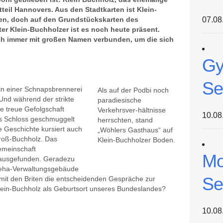
teil Hannovers. Aus den Stadtkarten ist Klein-
en, doch auf den Grundstückskarten des
07.08
er Klein-Buchholzer ist es noch heute präsent.
och immer mit großen Namen verbunden, um die sich
Gy
Se
 in einer Schnapsbrennerei
Als auf der Podbi noch
nd während der strikte
paradiesische
ie treue Gefolgschaft
Verkehrsver-hältnisse
10.08
ns Schloss geschmuggelt
herrschten, stand
 Geschichte kursiert auch
„Wöhlers Gasthaus“ auf
roß-Buchholz. Das
Klein-Buchholzer Boden.
gemeinschaft
Mo
erausgefunden. Geradezu
 Geha-Verwaltungsgebäude
Se
f mit den Briten die entscheidenden Gespräche zur
ein-Buchholz als Geburtsort unseres Bundeslandes?
10.08