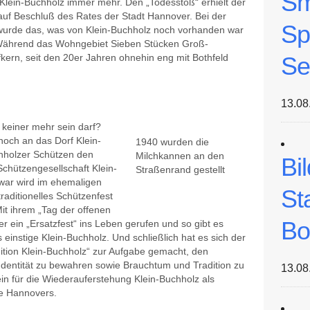
Sm
lein-Buchholz immer mehr. Den „Todesstoß“ erhielt der
auf Beschluß des Rates der Stadt Hannover. Bei der
Sp
 wurde das, was von Klein-Buchholz noch vorhanden war
. Während das Wohngebiet Sieben Stücken Groß-
ern, seit den 20er Jahren ohnehin eng mit Bothfeld
Se
13.08
 keiner mehr sein darf?
och an das Dorf Klein-
1940 wurden die
chholzer Schützen den
Milchkannen an den
Bi
chützengesellschaft Klein-
Straßenrand gestellt
war wird im ehemaligen
St
raditionelles Schützenfest
Mit ihrem „Tag der offenen
Bo
r ein „Ersatzfest“ ins Leben gerufen und so gibt es
instige Klein-Buchholz. Und schließlich hat es sich der
tion Klein-Buchholz“ zur Aufgabe gemacht, den
Identität zu bewahren sowie Brauchtum und Tradition zu
13.08
rein für die Wiederauferstehung Klein-Buchholz als
ne Hannovers.