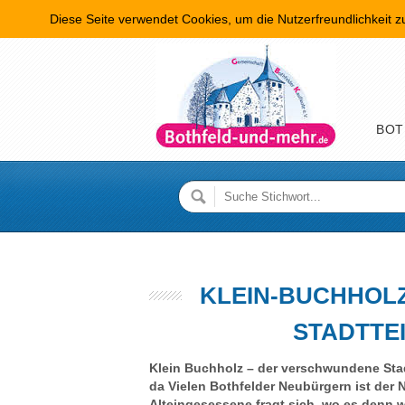
Diese Seite verwendet Cookies, um die Nutzerfreundlichkeit 
Hauptme
BOT
KLEIN-BUCHHOL
STADTTEIL
Klein Buchholz – der verschwundene Stadt
da Vielen Bothfelder Neubürgern ist der
Alteingesessene fragt sich, wo es denn w