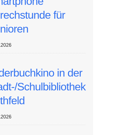
artphone
rechstunde für
nioren
.2026
lderbuchkino in der
adt-/Schulbibliothek
thfeld
.2026