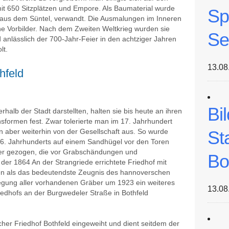
 mit 650 Sitzplätzen und Empore. Als Baumaterial wurde
Sp
in aus dem Süntel, verwandt. Die Ausmalungen im Inneren
che Vorbilder. Nach dem Zweiten Weltkrieg wurden sie
Se
anlässlich der 700-Jahr-Feier in den achtziger Jahren
lt.
13.08
hfeld
Bi
halb der Stadt darstellten, halten sie bis heute an ihren
ensformen fest. Zwar tolerierte man im 17. Jahrhundert
n aber weiterhin von der Gesellschaft aus. So wurde
St
 16. Jahrhunderts auf einem Sandhügel vor den Toren
uer gezogen, die vor Grabschändungen und
Bo
er 1864 An der Strangriede errichtete Friedhof mit
ten als das bedeutendste Zeugnis des hannoverschen
legung aller vorhandenen Gräber um 1923 ein weiteres
13.08
dhofs an der Burgwedeler Straße in Bothfeld
her Friedhof Bothfeld eingeweiht und dient seitdem der