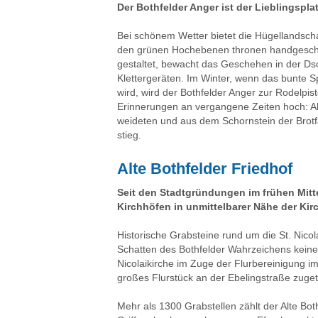
Der Bothfelder Anger ist der Lieblingspla
Bei schönem Wetter bietet die Hügellandscha
den grünen Hochebenen thronen handgeschnit
gestaltet, bewacht das Geschehen in der Ds
Klettergeräten. Im Winter, wenn das bunte 
wird, wird der Bothfelder Anger zur Rodelp
Erinnerungen an vergangene Zeiten hoch: Al
weideten und aus dem Schornstein der Brot
stieg.
Alte Bothfelder Friedhof
Seit den Stadtgründungen im frühen Mitte
Kirchhöfen in unmittelbarer Nähe der Kir
Historische Grabsteine rund um die St. Nicol
Schatten des Bothfelder Wahrzeichens keine
Nicolaikirche im Zuge der Flurbereinigung 
großes Flurstück an der Ebelingstraße zugete
Mehr als 1300 Grabstellen zählt der Alte Bot