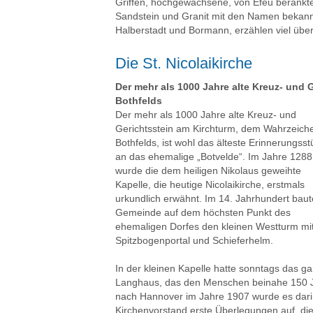
Griffen, hochgewachsene, von Efeu berank
Sandstein und Granit mit den Namen bekannt
Halberstadt und Bormann, erzählen viel übe
Die St. Nicolaikirche
Der mehr als 1000 Jahre alte Kreuz- und 
Bothfelds
Der mehr als 1000 Jahre alte Kreuz- und
Gerichtsstein am Kirchturm, dem Wahrzeich
Bothfelds, ist wohl das älteste Erinnerungsst
an das ehemalige „Botvelde“. Im Jahre 1288
wurde die dem heiligen Nikolaus geweihte
Kapelle, die heutige Nicolaikirche, erstmals
urkundlich erwähnt. Im 14. Jahrhundert baut
Gemeinde auf dem höchsten Punkt des
ehemaligen Dorfes den kleinen Westturm mi
Spitzbogenportal und Schieferhelm.
In der kleinen Kapelle hatte sonntags das ga
Langhaus, das den Menschen beinahe 150 Ja
nach Hannover im Jahre 1907 wurde es darin
Kirchenvorstand erste Überlegungen auf, die 