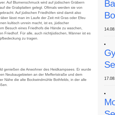
Ba
er. Auf Blumenschmuck wird auf jüdischen Gräbern
 auf die Grabplatten gelegt. Oftmals werden sie von
Bo
ebracht. Auf jüdischen Friedhöfen sind damit also
räber lässt man im Laufe der Zeit mit Gras oder Efeu
n kultisch unrein macht, ist es, jüdischer
dem Besuch eines Friedhofs die Hände zu waschen,
14.08
 Friedhof. Für alle, auch nichtjüdischen, Männer ist es
Kopfbedeckung zu tragen.
Gy
Se
hfeld genießen die Anwohner des Heidkampsees. Er wurde
 den Neubaugebieten an der Meffertstraße und dem
17.08
r Nähe die alte Bockwindmühle Bothfelds, in der alle
eßen.
Mo
Se