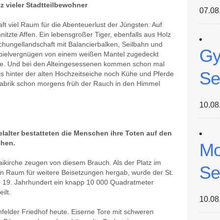
tz vieler Stadtteilbewohner
07.08
ft viel Raum für die Abenteuerlust der Jüngsten: Auf
zte Affen. Ein lebensgroßer Tiger, ebenfalls aus Holz
chungellandschaft mit Balancierbalken, Seilbahn und
Gy
Spielvergnügen von einem weißen Mantel zugedeckt
iste. Und bei den Alteingesessenen kommen schon mal
Se
s hinter der alten Hochzeitseiche noch Kühe und Pferde
fabrik schon morgens früh der Rauch in den Himmel
10.08
lalter bestatteten die Menschen ihre Toten auf den
chen.
Mo
aikirche zeugen von diesem Brauch. Als der Platz im
Se
n Raum für weitere Beisetzungen hergab, wurde der St.
im 19. Jahrhundert ein knapp 10 000 Quadratmeter
ilt.
10.08
hfelder Friedhof heute. Eiserne Tore mit schweren