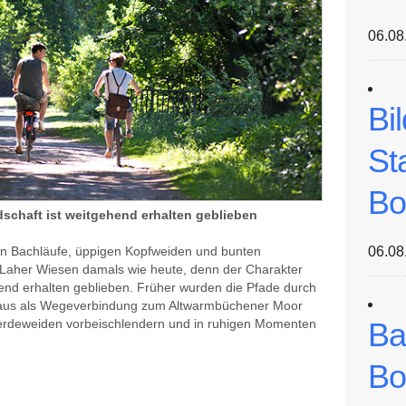
06.08
Bi
St
Bo
ndschaft ist weitgehend erhalten geblieben
en Bachläufe, üppigen Kopfweiden und bunten
06.08
 Laher Wiesen damals wie heute, denn der Charakter
gehend erhalten geblieben. Früher wurden die Pfade durch
 aus als Wegeverbindung zum Altwarmbüchener Moor
erdeweiden vorbeischlendern und in ruhigen Momenten
Ba
Bo