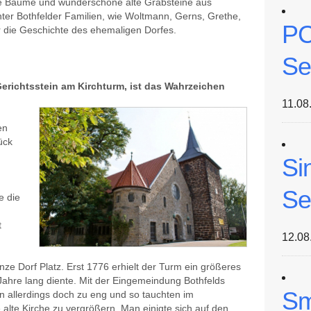
te Bäume und wunderschöne alte Grabsteine aus
er Bothfelder Familien, wie Woltmann, Gerns, Grethe,
PC
r die Geschichte des ehemaligen Dorfes.
Se
Gerichtsstein am Kirchturm, ist das Wahrzeichen
11.08
en
ück
Si
Se
e die
t
12.08
nze Dorf Platz. Erst 1776 erhielt der Turm ein größeres
hre lang diente. Mit der Eingemeindung Bothfelds
Sm
 allerdings doch zu eng und so tauchten im
alte Kirche zu vergrößern. Man einigte sich auf den