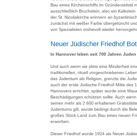
Bau eines Kirchenschiffs im Gründerzeitstil
ausschließlich Bruchstein, also ein Kalkste
der St. Nicolaikirche erinnern an byzantinis
zunächst mit weißer Farbe übergetüncht und 
von Spezialisten mühevoll wieder hervorgeho
Neuer Jüdischer Friedhof Bot
In Hannover leben seit 700 Jahren Juden
Und auch wenn sie stets eine Minderheit inner
traditionellen, rituell vorgeschriebenen Leb
das Judentum als Religion, grenzte die Jude
auch der erste Jüdische Friedhof Mitte des
Hannovers errichtet, später wurde eine Ma
Beschädigungen schützen sollte. Auch wenn d
seinen mehr als 2 600 erhaltenen Grabstät
Judentums gilt, wurde bedingt durch die Be
großes Stück Land zum Bau eines neuen Frie
erworben.
Dieser Friedhof wurde 1924 als Neuer Jüdisc