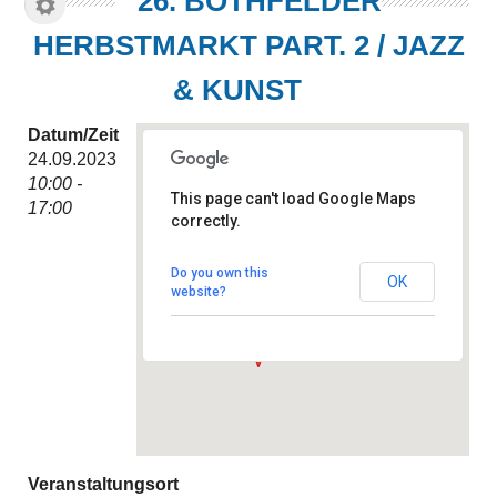
26. BOTHFELDER
HERBSTMARKT PART. 2 / JAZZ
& KUNST
Datum/Zeit
24.09.2023
10:00 -
This page can't load Google Maps
17:00
correctly.
Kurze-Kamp-Straße
Kurze-Kamp-Str. - 30659
Hannover
Do you own this
OK
Veranstaltungen
website?
Veranstaltungsort