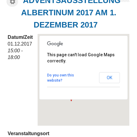
ADVENTSAUSSTELLUNG
ALBERTINUM 2017 AM 1.
DEZEMBER 2017
Datum/Zeit
01.12.2017
15:00 -
This page can't load Google Maps
18:00
correctly.
Albertinum Seniorencentrum
van-Gogh-Weg 10 - Hannover
Do you own this
OK
Veranstaltungen
website?
Veranstaltungsort