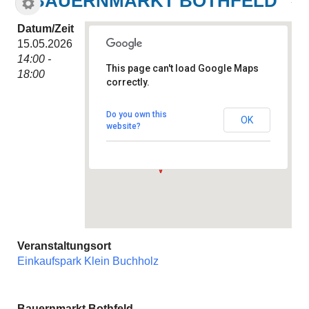
BAUERNMARKT BOTHFELD
Datum/Zeit
15.05.2026
14:00 -
This page can't load Google Maps
18:00
correctly.
Einkaufspark Klein Buchholz
Adolf-Emmelmann-Straße 7 -
Hannover
Do you own this
OK
Veranstaltungen
website?
Veranstaltungsort
Einkaufspark Klein Buchholz
Bauernmarkt Bothfeld