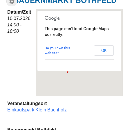
BAUERNMARKT BOTHFELD
Datum/Zeit
10.07.2026
14:00 -
This page can't load Google Maps
18:00
correctly.
Einkaufspark Klein Buchholz
Adolf-Emmelmann-Straße 7 -
Hannover
Do you own this
OK
Veranstaltungen
website?
Veranstaltungsort
Einkaufspark Klein Buchholz
Bauernmarkt Bothfeld