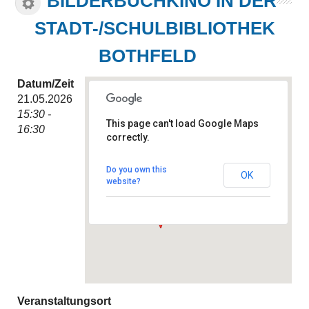
BILDERBUCHKINO IN DER
STADT-/SCHULBIBLIOTHEK
BOTHFELD
Datum/Zeit
21.05.2026
15:30 -
This page can't load Google Maps
16:30
correctly.
Stadt-/Schulbibliothek
Bothfeld
Hintzehof 9 - Hannover
Do you own this
OK
Veranstaltungen
website?
Veranstaltungsort