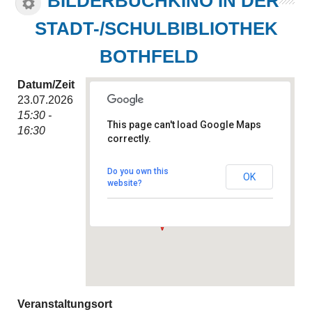
BILDERBUCHKINO IN DER
STADT-/SCHULBIBLIOTHEK
BOTHFELD
Datum/Zeit
23.07.2026
15:30 -
This page can't load Google Maps
16:30
correctly.
Stadt-/Schulbibliothek
Bothfeld
Hintzehof 9 - Hannover
Do you own this
OK
Veranstaltungen
website?
Veranstaltungsort