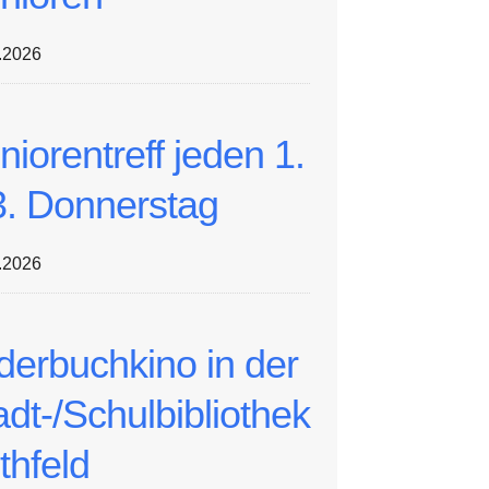
.2026
niorentreff jeden 1.
3. Donnerstag
.2026
lderbuchkino in der
adt-/Schulbibliothek
thfeld