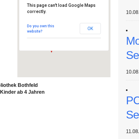
This page can't load Google Maps
correctly.
10.08
Stadt-/Schulbibliothek
Bothfeld
Hintzehof 9 - Hannover
Do you own this
OK
Veranstaltungen
website?
Mo
Se
10.08
liothek Bothfeld
Kinder ab 4 Jahren
PC
Se
11.08