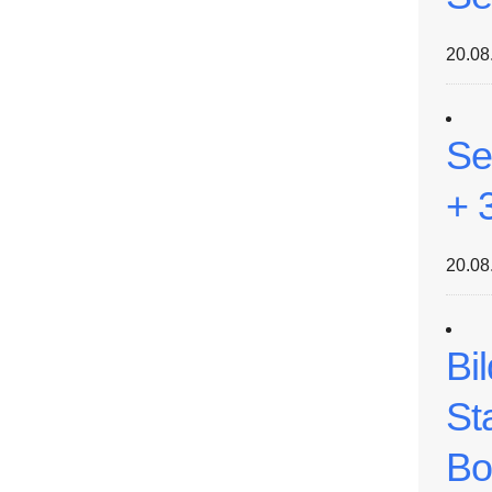
20.08
Se
+ 
20.08
Bi
St
Bo