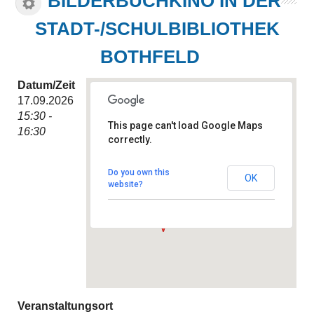
BILDERBUCHKINO IN DER
STADT-/SCHULBIBLIOTHEK
BOTHFELD
Datum/Zeit
17.09.2026
15:30 -
This page can't load Google Maps
16:30
correctly.
Stadt-/Schulbibliothek
Bothfeld
Hintzehof 9 - Hannover
Do you own this
OK
Veranstaltungen
website?
Veranstaltungsort