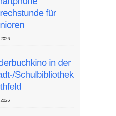
artphone
rechstunde für
nioren
.2026
lderbuchkino in der
adt-/Schulbibliothek
thfeld
.2026