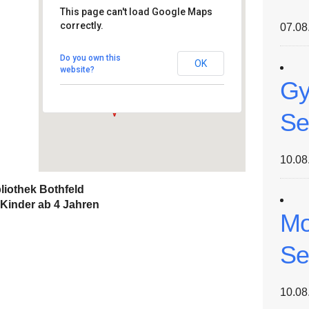
This page can't load Google Maps
correctly.
07.08
Stadt-/Schulbibliothek
Bothfeld
Hintzehof 9 - Hannover
Do you own this
OK
Veranstaltungen
website?
Gy
Se
10.08
liothek Bothfeld
Kinder ab 4 Jahren
Mo
Se
10.08