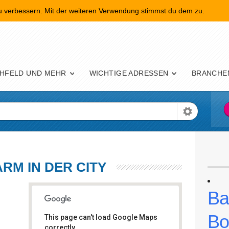
zu verbessern. Mit der weiteren Verwendung stimmst du dem zu.
nü
HFELD UND MEHR
WICHTIGE ADRESSEN
BRANCHE
RM IN DER CITY
Ba
Bo
This page can't load Google Maps
correctly.