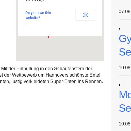
Galeria Kaufhof an der
Marktkirche
07.08
Seilwinderstraße 8 - Hannover
Do you own this
OK
Veranstaltungen
website?
Gy
Se
10.08
Mit der Enthüllung in den Schaufenstern der
rtet der Wettbewerb um Hannovers schönste Ente!
nten, lustig verkleideten Super-Enten ins Rennen.
Mo
Se
10.08