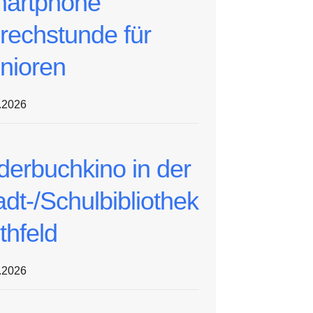
artphone
rechstunde für
nioren
.2026
lderbuchkino in der
adt-/Schulbibliothek
thfeld
.2026