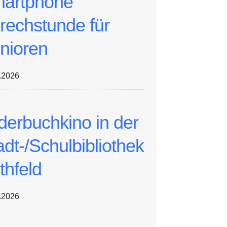
artphone
rechstunde für
nioren
.2026
lderbuchkino in der
adt-/Schulbibliothek
thfeld
.2026