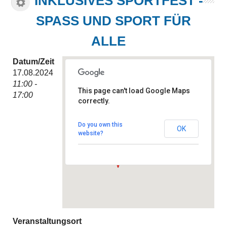
INKLUSIVES SPORTFEST -
SPASS UND SPORT FÜR A
LLE
Datum/Zeit
17.08.2024
11:00 -
This page can't load Google Maps
17:00
correctly.
Sportplatz TuS Bothfeld
Carl- Loges- Straße - Hannover
Do you own this
OK
Veranstaltungen
website?
Veranstaltungsort