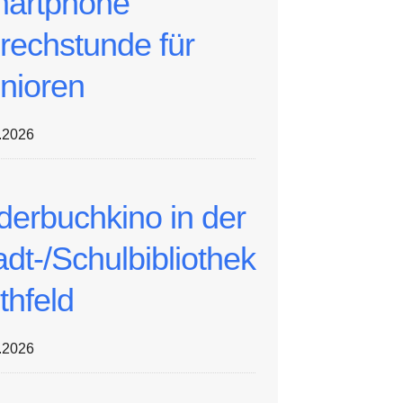
artphone
rechstunde für
nioren
.2026
lderbuchkino in der
adt-/Schulbibliothek
thfeld
.2026