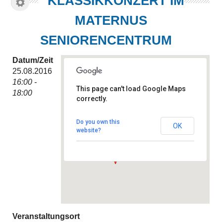
KLASSIKKONZERT IM
MATERNUS
SENIORENCENTRUM
Datum/Zeit
25.08.2016
16:00 -
This page can't load Google Maps
18:00
correctly.
Seniorencentrum Maternus
am Steuerndieb
Gehägestraße 24 E - Hannover
Do you own this
OK
Veranstaltungen
website?
Veranstaltungsort