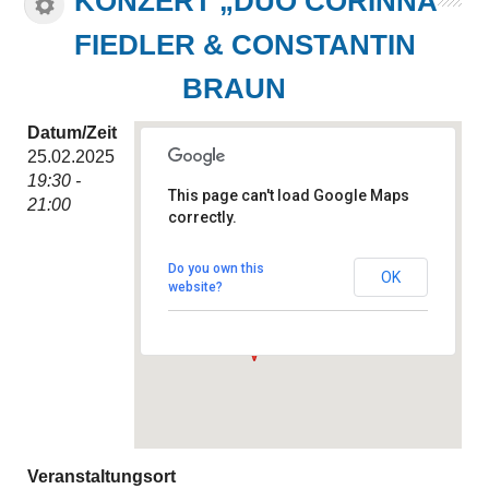
KONZERT „DUO CORINNA
FIEDLER & CONSTANTIN
BRAUN
Datum/Zeit
25.02.2025
19:30 -
This page can't load Google Maps
21:00
correctly.
Kulturtreff Bothfeld
Klein-Buchholzer-Kirchweg 9 -
Hannover
Do you own this
OK
Veranstaltungen
website?
Veranstaltungsort