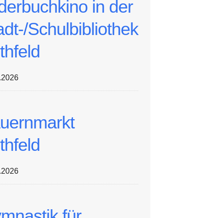
lderbuchkino in der
adt-/Schulbibliothek
thfeld
.2026
uernmarkt
thfeld
.2026
mnastik für