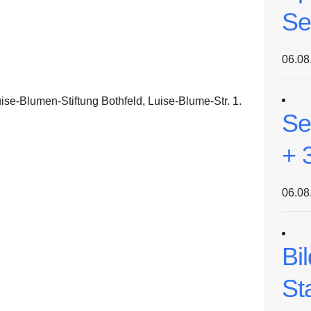
Se
06.08
se-Blumen-Stiftung Bothfeld, Luise-Blume-Str. 1.
Se
+ 
06.08
Bi
St