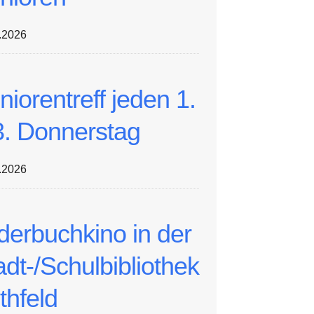
.2026
niorentreff jeden 1.
3. Donnerstag
.2026
lderbuchkino in der
adt-/Schulbibliothek
thfeld