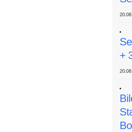
20.08
Se
+ 
20.08
Bi
St
Bo