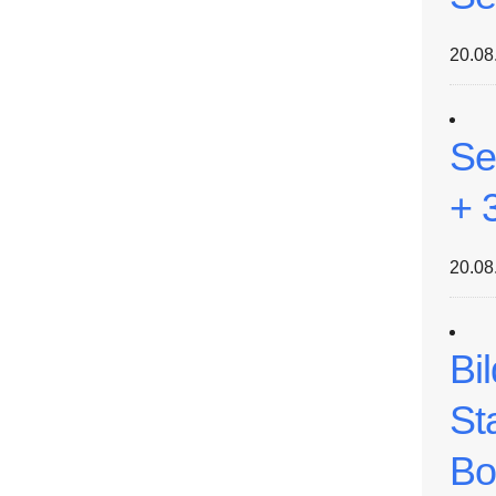
20.08
Se
+ 
20.08
Bi
St
Bo