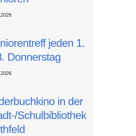
.2026
niorentreff jeden 1.
3. Donnerstag
.2026
lderbuchkino in der
adt-/Schulbibliothek
thfeld