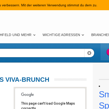
zu verbessern. Mit der weiteren Verwendung stimmst du dem zu.
nü
HFELD UND MEHR
WICHTIGE ADRESSEN
BRANCHE
S VIVA-BRUNCH
Sm
Sp
This page can't load Google Maps
correctly.