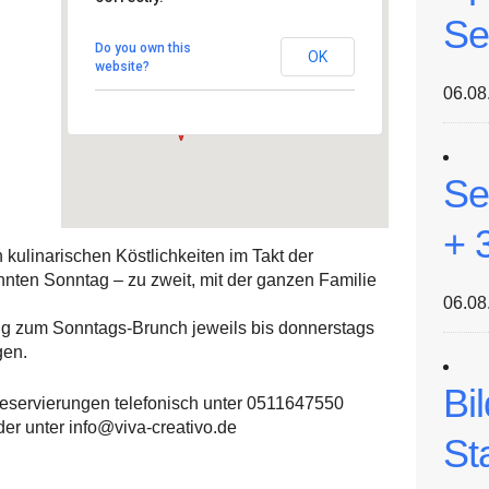
Se
Hotel VIVA CREATIVO
Im Heidkampe 80 - Hannover
Do you own this
OK
Veranstaltungen
website?
06.08
Se
+ 
 kulinarischen Köstlichkeiten im Takt der
nnten Sonntag – zu zweit, mit der ganzen Familie
06.08
ng zum Sonntags-Brunch jeweils bis donnerstags
gen.
Bi
eservierungen telefonisch unter 0511647550
der unter info@viva-creativo.de
St