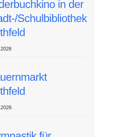
lderbuchkino in der
adt-/Schulbibliothek
thfeld
.2026
uernmarkt
thfeld
.2026
mnastik für