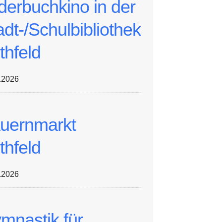
lderbuchkino in der
adt-/Schulbibliothek
thfeld
.2026
uernmarkt
thfeld
.2026
mnastik für