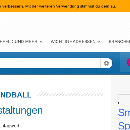
zu verbessern. Mit der weiteren Verwendung stimmst du dem zu.
nü
HFELD UND MEHR
WICHTIGE ADRESSEN
BRANCHE
NDBALL
taltungen
Sm
Sp
chlagwort