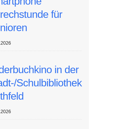
artphone
rechstunde für
nioren
.2026
lderbuchkino in der
adt-/Schulbibliothek
thfeld
.2026