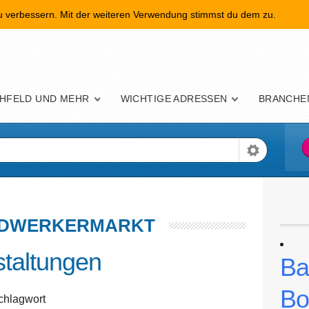
zu verbessern. Mit der weiteren Verwendung stimmst du dem zu.
nü
HFELD UND MEHR
WICHTIGE ADRESSEN
BRANCHE
DWERKERMARKT
taltungen
Ba
Bo
chlagwort