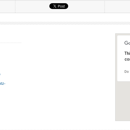
Th
cor
Do 
e
tz-