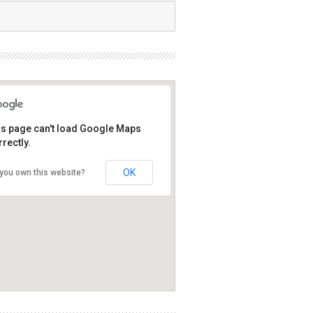
is page can't load Google Maps
rectly.
OK
you own this website?