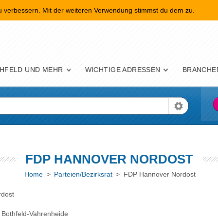
zu verbessern. Mit der weiteren Verwendung stimmst du dem zu.
nü
HFELD UND MEHR
WICHTIGE ADRESSEN
BRANCHE
FDP HANNOVER NORDOST
Home
>
Parteien/Bezirksrat
> FDP Hannover Nordost
dost
Bothfeld-Vahrenheide