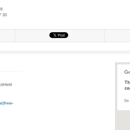
08
7 30
Th
thfeld
co
Do 
t)freie-