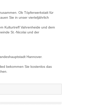
ld zusammen. Ob Töpferwerkstatt für
en Sie in unser vierteljährlich
m Kulturtreff Vahrenheide und dem
einde St.-Nicolai und der
r Landeshauptstadt Hannover.
tglied bekommen Sie kostenlos das
chen.