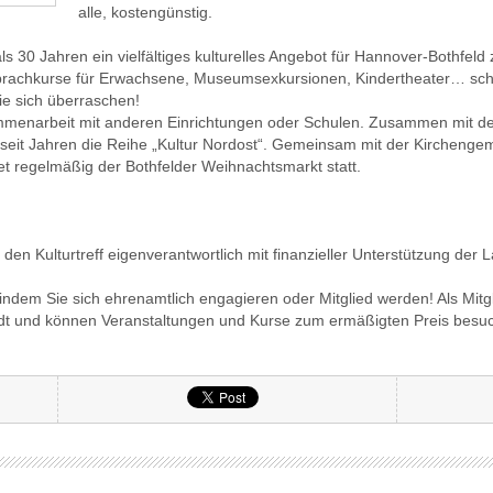
alle, kostengünstig.
r als 30 Jahren ein vielfältiges kulturelles Angebot für Hannover-Bothfe
prachkurse für Erwachsene, Museumsexkursionen, Kindertheater… schau
e sich überraschen!
mmenarbeit mit anderen Einrichtungen oder Schulen. Zusammen mit de
r seit Jahren die Reihe „Kultur Nordost“. Gemeinsam mit der Kirchengem
et regelmäßig der Bothfelder Weihnachtsmarkt statt.
 den Kulturtreff eigenverantwortlich mit finanzieller Unterstützung de
 indem Sie sich ehrenamtlich engagieren oder Mitglied werden! Als Mi
ndt und können Veranstaltungen und Kurse zum ermäßigten Preis besu