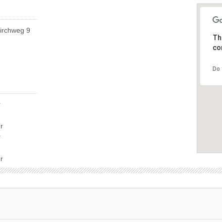
Kirchweg 9
Th
co
Do 
r
r
r
r