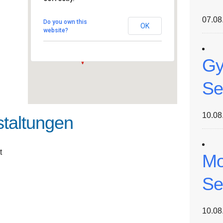
Freie Ev. Schule Hannover
Prinz-Albrecht-Ring 67 -
07.08
Hannover
Do you own this
OK
Veranstaltungen
website?
Gy
Se
10.08
taltungen
t
Mo
Se
10.08