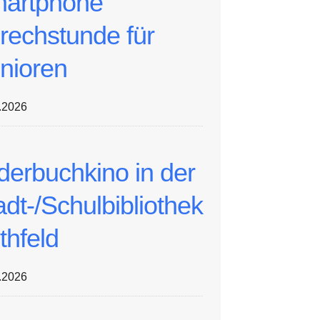
artphone
rechstunde für
nioren
.2026
lderbuchkino in der
adt-/Schulbibliothek
thfeld
.2026