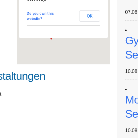
Käthe-Kollwitz-Schule
(Gymnasium)
Podbielskistraße 230 -
07.08
Do you own this
Hannover
OK
Veranstaltungen
website?
Gy
Se
10.08
taltungen
t
Mo
Se
10.08