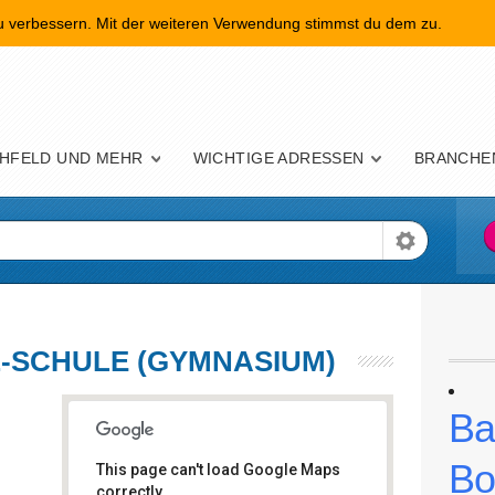
zu verbessern. Mit der weiteren Verwendung stimmst du dem zu.
nü
HFELD UND MEHR
WICHTIGE ADRESSEN
BRANCHE
-SCHULE (GYMNASIUM)
Ba
Bo
This page can't load Google Maps
correctly.