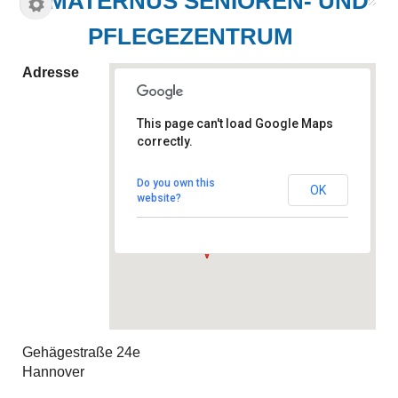
MATERNUS SENIOREN- UND
PFLEGEZENTRUM
Adresse
This page can't load Google Maps
correctly.
MATERNUS Senioren- und
Pflegezentrum
Gehägestraße 24e - Hannover
Do you own this
OK
Veranstaltungen
website?
Gehägestraße 24e
Hannover