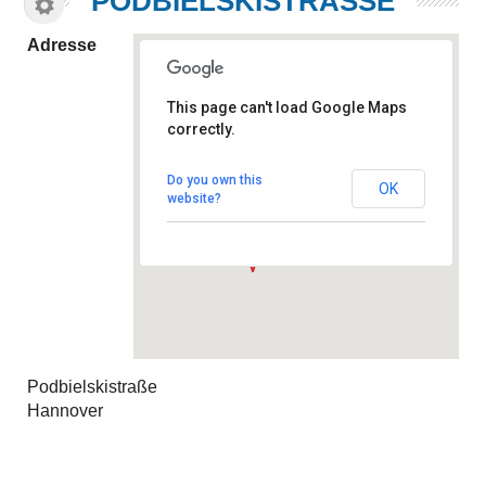
PODBIELSKISTRASSE
Adresse
This page can't load Google Maps
correctly.
Podbielskistraße
Podbielskistraße - Hannover
Do you own this
OK
Veranstaltungen
website?
Podbielskistraße
Hannover