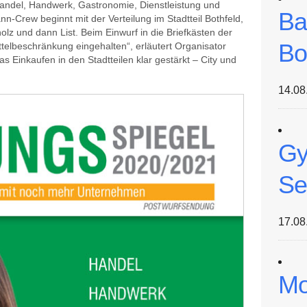
andel, Handwerk, Gastronomie, Dienstleistung und
Ba
n-Crew beginnt mit der Verteilung im Stadtteil Bothfeld,
olz und dann List. Beim Einwurf in die Briefkästen der
Bo
elbeschränkung eingehalten“, erläutert Organisator
 Einkaufen in den Stadtteilen klar gestärkt – City und
14.08
Gy
Se
17.08
Mo