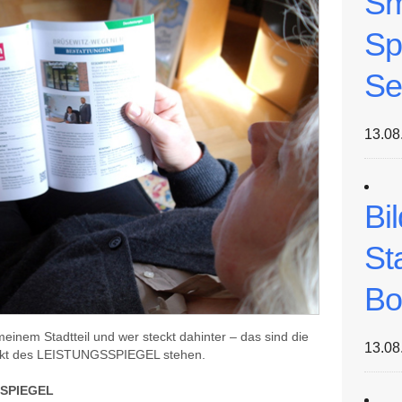
Sm
Sp
Se
13.08
Bi
St
Bo
einem Stadtteil und wer steckt dahinter – das sind die
13.08
punkt des LEISTUNGSSPIEGEL stehen.
SSPIEGEL