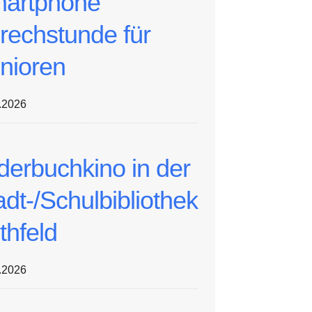
artphone
rechstunde für
nioren
.2026
lderbuchkino in der
adt-/Schulbibliothek
thfeld
.2026