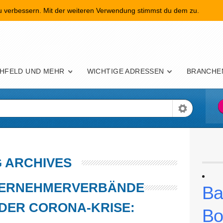
zu verbessern. Mit der weiteren Verwendung stimmst du dem zu.
nü
HFELD UND MEHR
WICHTIGE ADRESSEN
BRANCHE
 ARCHIVES
TERNEHMERVERBÄNDE
Ba
 DER CORONA-KRISE:
Bo