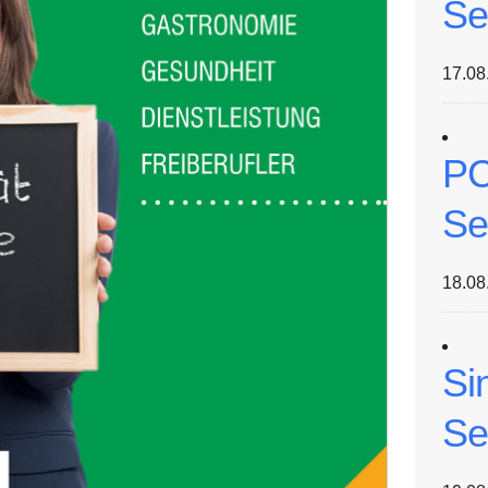
Se
17.08
PC
Se
18.08
Si
Se