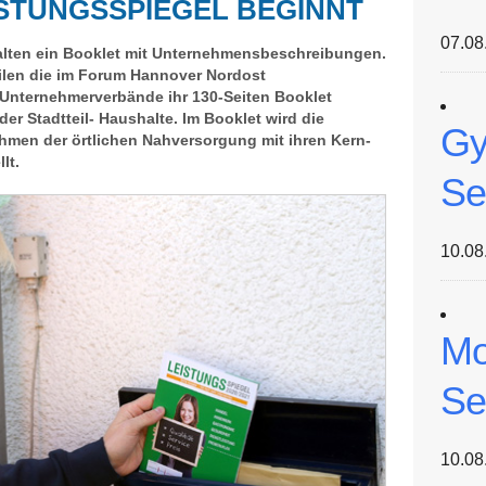
ISTUNGSSPIEGEL BEGINNT
07.08
alten ein Booklet mit Unternehmensbeschreibungen.
eilen die im Forum Hannover Nordost
nternehmerverbände ihr 130-Seiten Booklet
r Stadtteil- Haushalte. Im Booklet wird die
Gy
hmen der örtlichen Nahversorgung mit ihren Kern-
lt.
Se
10.08
Mo
Se
10.08