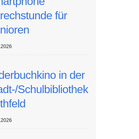
artphone
rechstunde für
nioren
.2026
lderbuchkino in der
adt-/Schulbibliothek
thfeld
.2026