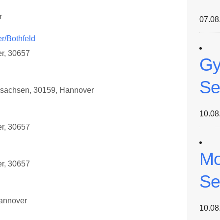
r
07.08
r/Bothfeld
er, 30657
Gy
Se
rsachsen, 30159, Hannover
10.08
er, 30657
Mo
er, 30657
Se
Hannover
10.08