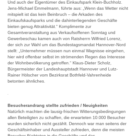
Und auch der Eigentümer des Einkaufspark Klein-Buchholz.
Jens-Michael Emmelmann, führte aus: „Wenn das Wetter nicht
mitspielt ist das kein Beinbruch – die Arkaden des
Einkaufskaufsparks und die dahinterliegenden Geschäfte
bieten genug Attraktivität.“ Komplimente zur
Gesamtveranstaltung aus Verkaufsoffenen Sonntag und
Gewerbeschau kamen auch von Ratsherrn Wilfried Lorenz,
der sich zur Wahl um das Bundestagsmandat Hannover-Nord
stellt: „Unternehmer müssen nun einmal Wagnisse eingehen,
hier wird offenbar selbst im strömenden Regen das Interesse
der Wohnbevölkerung getroffen.“ Klaus-Dieter Scholz,
Bürgermeister der Landeshauptstadt Hannover und Lutz-
Rainer Hölscher vom Bezirksrat Bothfeld-Vahrenheide
betonten ähnliches.
Besucherandrang stellte zufrieden / Neuigkeiten
Natürlich machten die lausig-frischen Witterungsbedingungen
allen Beteiligten zu schaffen, die erwarteten 10.000 Besucher
wurden sicherlich nicht gezählt. Dennoch war man seitens der
Geschäftsinhaber und Aussteller zufrieden, denn die meisten
Besucher flüchteten in die Geschäfte und das