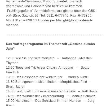
Vahrenheide/Sahlkamp, Misburg, Kleefeld bis nach
Vahrenwald und Hainholz sind herzlich willkommen.
„Frühlingsgefühle“-Anmeldeformulare gibt es über das GBK
e.V.-Büro, Sutelstr. 53, Tel. 0511-6477748, Fax -6476936,
Mobil 0178 – 690 18 13 oder per Mail gbk@bothfeld-und-
mehr.de.
===================================================
Das Vortragsprogramm im Themenzelt „Gesund durchs
Jahr“
12:00 Wie Sie Konflikte meistern – Katharina Sylvester-
Thyrann
12:30 Tipps und Tricks zur Chakra-Anregung – Beate
Friedrich
13:00 Das Besondere der Wildkräuter – Andrea Kurtz
13:30 Zur eigenen Intuition finden – Morphisches Feld –
Birgit Haufer
14:00 Last, Kraft und Liebe in unseren Familie – Ralf Baars
14:30 Das Wunder der Zellerneuerung – Monika Schmitz
15:00 Handlesen – Das Schicksal in Ihren Händen – Jörg
Rasch