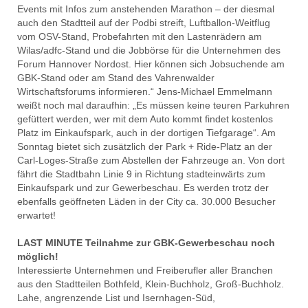
Events mit Infos zum anstehenden Marathon – der diesmal
auch den Stadtteil auf der Podbi streift, Luftballon-Weitflug
vom OSV-Stand, Probefahrten mit den Lastenrädern am
Wilas/adfc-Stand und die Jobbörse für die Unternehmen des
Forum Hannover Nordost. Hier können sich Jobsuchende am
GBK-Stand oder am Stand des Vahrenwalder
Wirtschaftsforums informieren.“ Jens-Michael Emmelmann
weißt noch mal daraufhin: „Es müssen keine teuren Parkuhren
gefüttert werden, wer mit dem Auto kommt findet kostenlos
Platz im Einkaufspark, auch in der dortigen Tiefgarage“. Am
Sonntag bietet sich zusätzlich der Park + Ride-Platz an der
Carl-Loges-Straße zum Abstellen der Fahrzeuge an. Von dort
fährt die Stadtbahn Linie 9 in Richtung stadteinwärts zum
Einkaufspark und zur Gewerbeschau. Es werden trotz der
ebenfalls geöffneten Läden in der City ca. 30.000 Besucher
erwartet!
LAST MINUTE Teilnahme zur GBK-Gewerbeschau noch
möglich!
Interessierte Unternehmen und Freiberufler aller Branchen
aus den Stadtteilen Bothfeld, Klein-Buchholz, Groß-Buchholz.
Lahe, angrenzende List und Isernhagen-Süd,