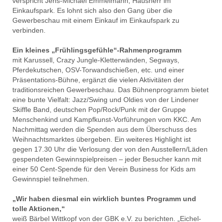
verspricht Jens-Michael Emmelmann, Hausherr im
Einkaufspark. Es lohnt sich also den Gang über die
Gewerbeschau mit einem Einkauf im Einkaufspark zu
verbinden.
Ein kleines „Frühlingsgefühle“-Rahmenprogramm
mit Karussell, Crazy Jungle-Kletterwänden, Segways,
Pferdekutschen, OSV-Torwandschießen, etc. und einer
Präsentations-Bühne, ergänzt die vielen Aktivitäten der
traditionsreichen Gewerbeschau. Das Bühnenprogramm bietet
eine bunte Vielfalt: Jazz/Swing und Oldies von der Lindener
Skiffle Band, deutschen Pop/Rock/Punk mit der Gruppe
Menschenkind und Kampfkunst-Vorführungen vom KKC. Am
Nachmittag werden die Spenden aus dem Überschuss des
Weihnachtsmarktes übergeben. Ein weiteres Highlight ist
gegen 17.30 Uhr die Verlosung der von den Ausstellern/Läden
gespendeten Gewinnspielpreisen – jeder Besucher kann mit
einer 50 Cent-Spende für den Verein Business for Kids am
Gewinnspiel teilnehmen.
„Wir haben diesmal ein wirklich buntes Programm und
tolle Aktionen,“
weiß Bärbel Wittkopf von der GBK e.V. zu berichten. „Eichel-