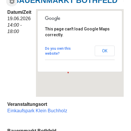
BAUERNMARKT BOTHFELD
Datum/Zeit
19.06.2026
14:00 -
This page can't load Google Maps
18:00
correctly.
Einkaufspark Klein Buchholz
Adolf-Emmelmann-Straße 7 -
Hannover
Do you own this
OK
Veranstaltungen
website?
Veranstaltungsort
Einkaufspark Klein Buchholz
Bauernmarkt Bothfeld