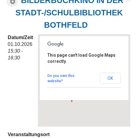
BILDERBUCHKINO IN DER
STADT-/SCHULBIBLIOTHEK
BOTHFELD
Datum/Zeit
01.10.2026
15:30 -
This page can't load Google Maps
16:30
correctly.
Stadt-/Schulbibliothek
Bothfeld
Hintzehof 9 - Hannover
Do you own this
OK
Veranstaltungen
website?
Veranstaltungsort