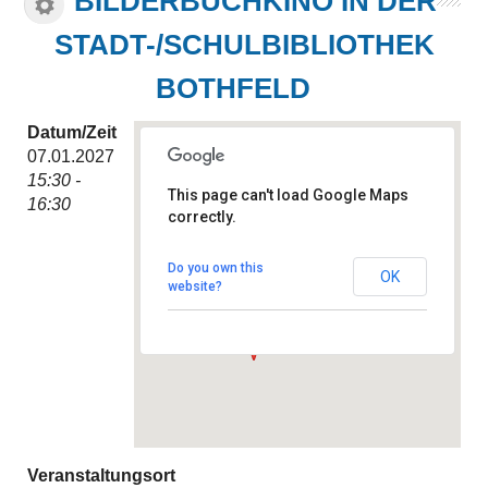
BILDERBUCHKINO IN DER
STADT-/SCHULBIBLIOTHEK
BOTHFELD
Datum/Zeit
07.01.2027
15:30 -
This page can't load Google Maps
16:30
correctly.
Stadt-/Schulbibliothek
Bothfeld
Hintzehof 9 - Hannover
Do you own this
OK
Veranstaltungen
website?
Veranstaltungsort