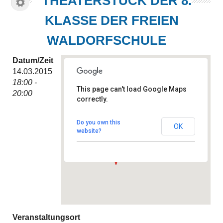
THEATERSTÜCK DER 8.
KLASSE DER FREIEN
WALDORFSCHULE
Datum/Zeit
14.03.2015
18:00 -
This page can't load Google Maps
20:00
correctly.
Freie Waldorfschule Bothfeld
Weidkampshaide 17 -
Hannover
Do you own this
OK
Veranstaltungen
website?
Veranstaltungsort