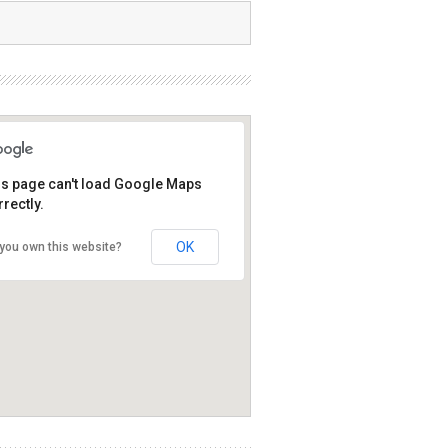
is page can't load Google Maps
rectly.
OK
you own this website?