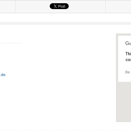
Th
cor
Do 
.de