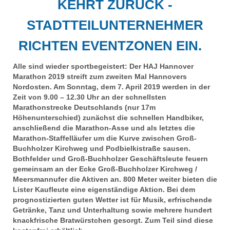
KEHRT ZURÜCK -
STADTTEILUNTERNEHMER
RICHTEN EVENTZONEN EIN.
Alle sind wieder sportbegeistert: Der HAJ Hannover
Marathon 2019 streift zum zweiten Mal Hannovers
Nordosten. Am Sonntag, dem 7. April 2019 werden in der
Zeit von 9.00 – 12.30 Uhr an der schnellsten
Marathonstrecke Deutschlands (nur 17m
Höhenunterschied) zunächst die schnellen Handbiker,
anschließend die Marathon-Asse und als letztes die
Marathon-Staffelläufer um die Kurve zwischen Groß-
Buchholzer Kirchweg und Podbielkistraße sausen.
Bothfelder und Groß-Buchholzer Geschäftsleute feuern
gemeinsam an der Ecke Groß-Buchholzer Kirchweg /
Meersmannufer die Aktiven an. 800 Meter weiter bieten die
Lister Kaufleute eine eigenständige Aktion. Bei dem
prognostizierten guten Wetter ist für Musik, erfrischende
Getränke, Tanz und Unterhaltung sowie mehrere hundert
knackfrische Bratwürstchen gesorgt. Zum Teil sind diese