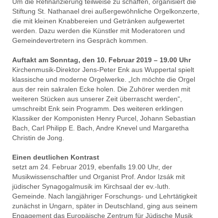
Um die Refinanzierung teilweise zu schaffen, organisiert die
Stiftung St. Nathanael drei außergewöhnliche Orgelkonzerte,
die mit kleinen Knabbereien und Getränken aufgewertet
werden. Dazu werden die Künstler mit Moderatoren und
Gemeindevertretern ins Gespräch kommen.
Auftakt am Sonntag, den 10. Februar 2019 – 19.00 Uhr
Kirchenmusik-Direktor Jens-Peter Enk aus Wuppertal spielt
klassische und moderne Orgelwerke. „Ich möchte die Orgel
aus der rein sakralen Ecke holen. Die Zuhörer werden mit
weiteren Stücken aus unserer Zeit überrascht werden“,
umschreibt Enk sein Programm. Des weiteren erklingen
Klassiker der Komponisten Henry Purcel, Johann Sebastian
Bach, Carl Philipp E. Bach, Andre Knevel und Margaretha
Christin de Jong.
Einen deutlichen Kontrast
setzt am 24. Februar 2019, ebenfalls 19.00 Uhr, der
Musikwissenschaftler und Organist Prof. Andor Izsák mit
jüdischer Synagogalmusik im Kirchsaal der ev.-luth.
Gemeinde. Nach langjähriger Forschungs- und Lehrtätigkeit
zunächst in Ungarn, später in Deutschland, ging aus seinem
Engagement das Europäische Zentrum für Jüdische Musik