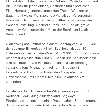
Flotte Autos mit dem passenden Zubehör, Mode für Jung und
Alt, Floristik für jeden Anlass, Gesundes und Sportliches,
Finanzberatung, interessantes zum Thema Wohnen und
Bauen, und vieles Mehr zeigt die Vielfalt der Versorgung im
Nordosten Hannovers. Schwerpunktthema ist diesmal die
Sonderausstellung „Gesund durchs Jahr“ und die große
Autoshow. Ganz unter dem Motto der Bothfelder Kaufleute:
Bothfeld und mehr!
Gleichzeitig dazu öffnet an diesem Sonntag von 13 – 18 Uhr
der gesamte Einkaufspark Klein-Buchholz mit über 30
Unternehmen seine Ladentüren. Vom 3.000 m² großen Kress-
Modemarkt bis hin zum Fünf S – Schuh und Schlüsseldienst
sind alle dabei. „Also Einkaufserlebnis pur am Sonntag“,
verspricht Jens-Michael Emmelmann, Hausherr im
Einkaufspark. Es lohnt sich also den Gang über die
Gewerbeschau mit einem Einkauf im Einkaufspark zu
verbinden.
Ein kleines „Frühlingserwachen“-Rahmenprogramm mit
Karussell, Crazy Jungle Kletterwand, Segways,
Pferdekutschen, etc. und einer Präsentations-Bühne, ergänzt
die vielen Aktivitäten der traditionsreichen Gewerbeschau.