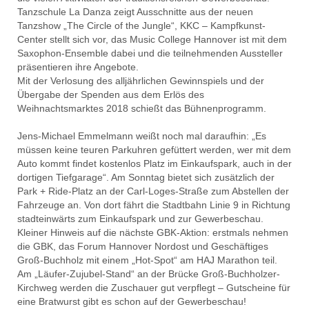
Tanzschule La Danza zeigt Ausschnitte aus der neuen
Tanzshow „The Circle of the Jungle“, KKC – Kampfkunst-
Center stellt sich vor, das Music College Hannover ist mit dem
Saxophon-Ensemble dabei und die teilnehmenden Aussteller
präsentieren ihre Angebote.
Mit der Verlosung des alljährlichen Gewinnspiels und der
Übergabe der Spenden aus dem Erlös des
Weihnachtsmarktes 2018 schießt das Bühnenprogramm.
Jens-Michael Emmelmann weißt noch mal daraufhin: „Es
müssen keine teuren Parkuhren gefüttert werden, wer mit dem
Auto kommt findet kostenlos Platz im Einkaufspark, auch in der
dortigen Tiefgarage“. Am Sonntag bietet sich zusätzlich der
Park + Ride-Platz an der Carl-Loges-Straße zum Abstellen der
Fahrzeuge an. Von dort fährt die Stadtbahn Linie 9 in Richtung
stadteinwärts zum Einkaufspark und zur Gewerbeschau.
Kleiner Hinweis auf die nächste GBK-Aktion: erstmals nehmen
die GBK, das Forum Hannover Nordost und Geschäftiges
Groß-Buchholz mit einem „Hot-Spot“ am HAJ Marathon teil.
Am „Läufer-Zujubel-Stand“ an der Brücke Groß-Buchholzer-
Kirchweg werden die Zuschauer gut verpflegt – Gutscheine für
eine Bratwurst gibt es schon auf der Gewerbeschau!