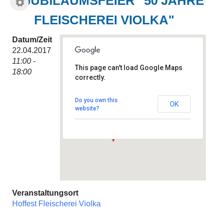
JUBILÄUMSFEIER "50 JAHRE
FLEISCHEREI VIOLKA"
Datum/Zeit
22.04.2017
11:00 -
This page can't load Google Maps
18:00
correctly.
Hoffest Fleischerei Violka
Podbielskistraße 106 -
Hannover
Do you own this
OK
Veranstaltungen
website?
Veranstaltungsort
Hoffest Fleischerei Violka