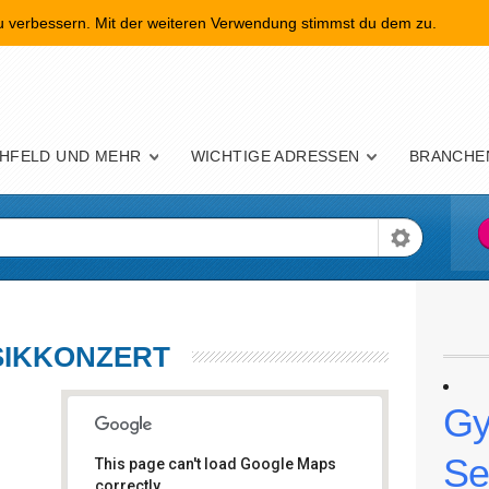
zu verbessern. Mit der weiteren Verwendung stimmst du dem zu.
nü
HFELD UND MEHR
WICHTIGE ADRESSEN
BRANCHE
SIKKONZERT
Gy
Se
This page can't load Google Maps
correctly.