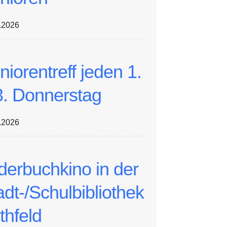
.2026
niorentreff jeden 1.
3. Donnerstag
.2026
lderbuchkino in der
adt-/Schulbibliothek
thfeld