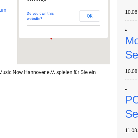
MATERNUS Senioren- und
Pflegezentrum
rum
10.08
Gehägestraße 24e - Hannover
Do you own this
OK
Veranstaltungen
website?
Mo
Se
10.08
usic Now Hannover e.V. spielen für Sie ein
PC
Se
11.08