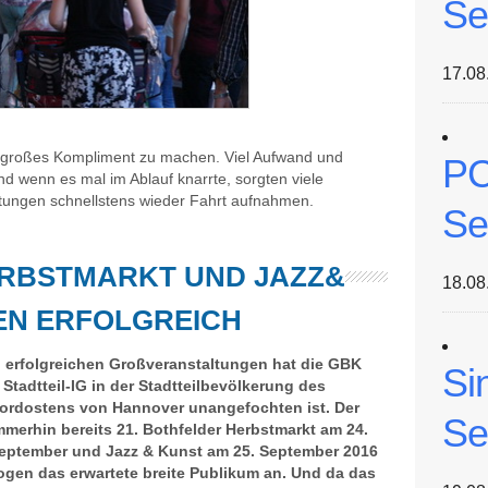
Se
17.08
n großes Kompliment zu machen. Viel Aufwand und
PC
 wenn es mal im Ablauf knarrte, sorgten viele
ltungen schnellstens wieder Fahrt aufnahmen.
Se
RBSTMARKT UND JAZZ&
18.08
EN ERFOLGREICH
 erfolgreichen Großveranstaltungen hat die GBK
Si
Stadtteil-IG in der
Stadtteilbevölkerung des
ordostens von Hannover unangefochten ist. Der
Se
mmerhin bereits 21. Bothfelder Herbstmarkt am 24.
eptember und Jazz & Kunst am 25. September 2016
ogen das erwartete breite Publikum an. Und da das