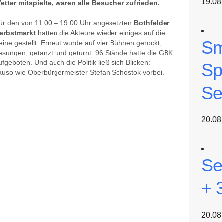
19.08
etter mitspielte, waren alle Besucher zufrieden.
ür den von 11.00 – 19.00 Uhr angesetzten
Bothfelder
erbstmarkt
hatten die Akteure wieder einiges auf die
Sm
eine gestellt: Erneut wurde auf vier Bühnen gerockt,
esungen, getanzt und geturnt. 96 Stände hatte die GBK
ufgeboten. Und auch die Politik ließ sich Blicken:
Sp
auso wie Oberbürgermeister Stefan Schostok vorbei.
Se
20.08
Se
+ 
20.08