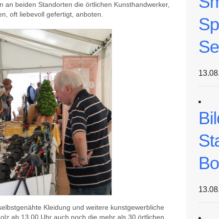
Sm
n an beiden Standorten die örtlichen Kunsthandwerker,
 oft liebevoll gefertigt, anboten.
Sp
Se
13.08
Bi
St
Bo
13.08
selbstgenähte Kleidung und weitere kunstgewerbliche
olz ab 13.00 Uhr auch noch die mehr als 30 örtlichen