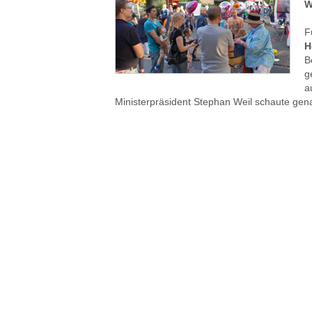
W
F
H
B
g
a
Ministerpräsident Stephan Weil schaute gen