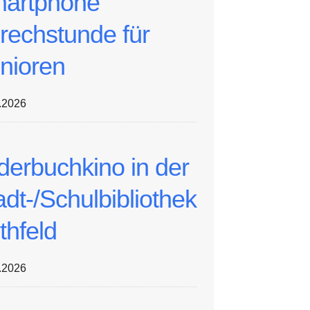
artphone
rechstunde für
nioren
.2026
lderbuchkino in der
adt-/Schulbibliothek
thfeld
.2026