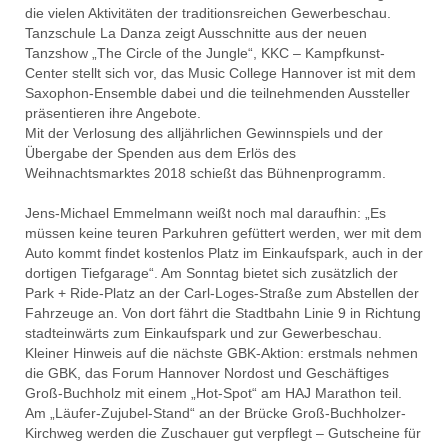
die vielen Aktivitäten der traditionsreichen Gewerbeschau.
Tanzschule La Danza zeigt Ausschnitte aus der neuen
Tanzshow „The Circle of the Jungle“, KKC – Kampfkunst-
Center stellt sich vor, das Music College Hannover ist mit dem
Saxophon-Ensemble dabei und die teilnehmenden Aussteller
präsentieren ihre Angebote.
Mit der Verlosung des alljährlichen Gewinnspiels und der
Übergabe der Spenden aus dem Erlös des
Weihnachtsmarktes 2018 schießt das Bühnenprogramm.
Jens-Michael Emmelmann weißt noch mal daraufhin: „Es
müssen keine teuren Parkuhren gefüttert werden, wer mit dem
Auto kommt findet kostenlos Platz im Einkaufspark, auch in der
dortigen Tiefgarage“. Am Sonntag bietet sich zusätzlich der
Park + Ride-Platz an der Carl-Loges-Straße zum Abstellen der
Fahrzeuge an. Von dort fährt die Stadtbahn Linie 9 in Richtung
stadteinwärts zum Einkaufspark und zur Gewerbeschau.
Kleiner Hinweis auf die nächste GBK-Aktion: erstmals nehmen
die GBK, das Forum Hannover Nordost und Geschäftiges
Groß-Buchholz mit einem „Hot-Spot“ am HAJ Marathon teil.
Am „Läufer-Zujubel-Stand“ an der Brücke Groß-Buchholzer-
Kirchweg werden die Zuschauer gut verpflegt – Gutscheine für