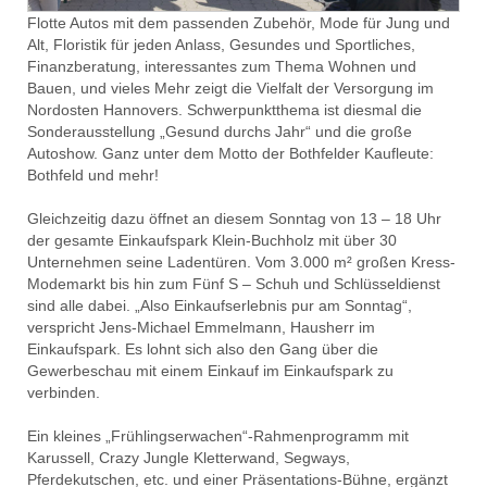
Flotte Autos mit dem passenden Zubehör, Mode für Jung und
Alt, Floristik für jeden Anlass, Gesundes und Sportliches,
Finanzberatung, interessantes zum Thema Wohnen und
Bauen, und vieles Mehr zeigt die Vielfalt der Versorgung im
Nordosten Hannovers. Schwerpunktthema ist diesmal die
Sonderausstellung „Gesund durchs Jahr“ und die große
Autoshow. Ganz unter dem Motto der Bothfelder Kaufleute:
Bothfeld und mehr!
Gleichzeitig dazu öffnet an diesem Sonntag von 13 – 18 Uhr
der gesamte Einkaufspark Klein-Buchholz mit über 30
Unternehmen seine Ladentüren. Vom 3.000 m² großen Kress-
Modemarkt bis hin zum Fünf S – Schuh und Schlüsseldienst
sind alle dabei. „Also Einkaufserlebnis pur am Sonntag“,
verspricht Jens-Michael Emmelmann, Hausherr im
Einkaufspark. Es lohnt sich also den Gang über die
Gewerbeschau mit einem Einkauf im Einkaufspark zu
verbinden.
Ein kleines „Frühlingserwachen“-Rahmenprogramm mit
Karussell, Crazy Jungle Kletterwand, Segways,
Pferdekutschen, etc. und einer Präsentations-Bühne, ergänzt