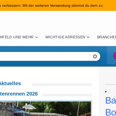
zu verbessern. Mit der weiteren Verwendung stimmst du dem zu.
nü
HFELD UND MEHR
WICHTIGE ADRESSEN
BRANCHE
Aktuelles
tenrennen 2026
Ba
Bo