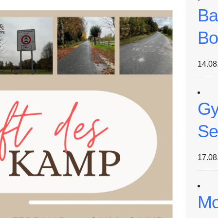
Ba
Bo
14.08
Gy
Se
17.08
Mo