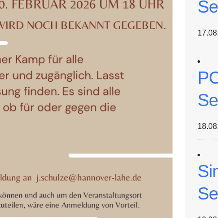
Se
17.08
PC
Se
18.08
Si
Se