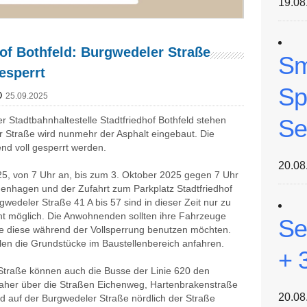
19.08
hof Bothfeld: Burgwedeler Straße
Sm
esperrt
Sp
25.09.2025
Se
er Stadtbahnhaltestelle Stadtfriedhof Bothfeld stehen
r Straße wird nunmehr der Asphalt eingebaut. Die
d voll gesperrt werden.
20.08
5, von 7 Uhr an, bis zum 3. Oktober 2025 gegen 7 Uhr
enhagen und der Zufahrt zum Parkplatz Stadtfriedhof
wedeler Straße 41 A bis 57 sind in dieser Zeit nur zu
icht möglich. Die Anwohnenden sollten ihre Fahrzeuge
Se
e diese während der Vollsperrung benutzen möchten.
len die Grundstücke im Baustellenbereich anfahren.
+ 
Straße können auch die Busse der Linie 620 den
daher über die Straßen Eichenweg, Hartenbrakenstraße
20.08
d auf der Burgwedeler Straße nördlich der Straße