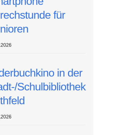
artphone
rechstunde für
nioren
.2026
lderbuchkino in der
adt-/Schulbibliothek
thfeld
.2026