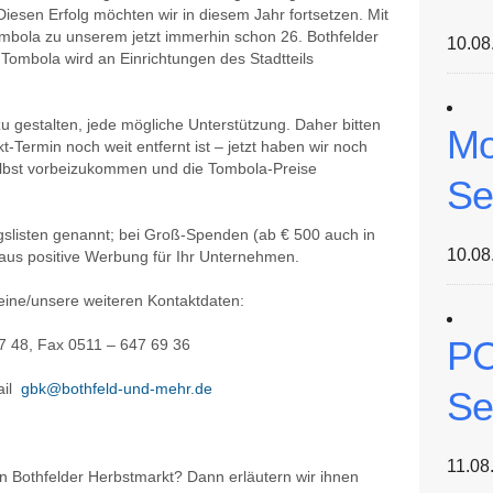
iesen Erfolg möchten wir in diesem Jahr fortsetzen. Mit
ombola zu unserem jetzt immerhin schon 26. Bothfelder
10.08
 Tombola wird an Einrichtungen des Stadtteils
u gestalten, jede mögliche Unterstützung. Daher bitten
Mo
-Termin noch weit entfernt ist – jetzt haben wir noch
elbst vorbeizukommen und die Tombola-Preise
Se
slisten genannt; bei Groß-Spenden (ab € 500 auch in
10.08
aus positive Werbung für Ihr Unternehmen.
eine/unsere weiteren Kontaktdaten:
PC
8, Fax 0511 – 647 69 36
ail
gbk@bothfeld-und-mehr.de
Se
11.08
 Bothfelder Herbstmarkt? Dann erläutern wir ihnen