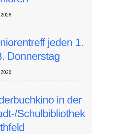
.2026
niorentreff jeden 1.
3. Donnerstag
.2026
lderbuchkino in der
adt-/Schulbibliothek
thfeld