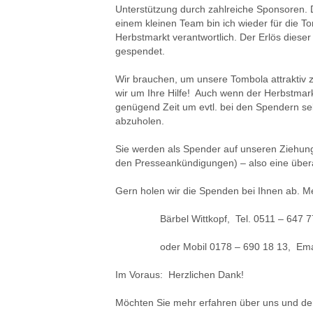
Unterstützung durch zahlreiche Sponsoren. D
einem kleinen Team bin ich wieder für die T
Herbstmarkt verantwortlich. Der Erlös dieser
gespendet.
Wir brauchen, um unsere Tombola attraktiv z
wir um Ihre Hilfe! Auch wenn der Herbstmarkt
genügend Zeit um evtl. bei den Spendern s
abzuholen.
Sie werden als Spender auf unseren Ziehung
den Presseankündigungen) – also eine über
Gern holen wir die Spenden bei Ihnen ab. M
Bärbel Wittkopf, Tel. 0511 – 647 77 4
oder Mobil 0178 – 690 18 13, Em
Im Voraus: Herzlichen Dank!
Möchten Sie mehr erfahren über uns und den